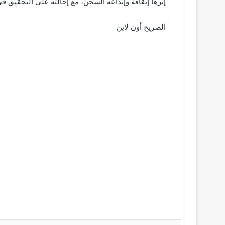
إثرها إيقافه وإيداعه السجن، مع إحالته على التحقيق ف
الصريح أون لاين