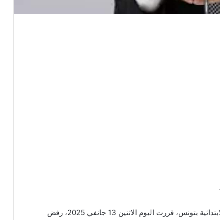
علمت الصريح أون لاين أن الدائرة الجنائية بالمحكمة الابتدائية بتونس، قررت اليوم الاثنين 13 جانفي 2025، رفض