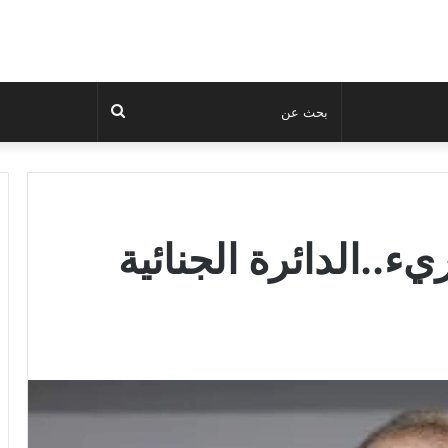
بحث
عن
يء..الدائرة الجنائية