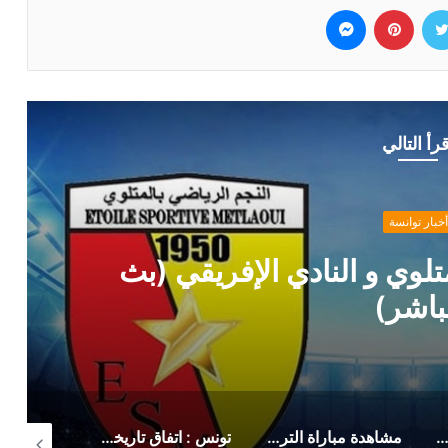
وك
تويتر
بينتيريست
ماسنجر
قرأ التالي
أخبار توانسة
لوي و النادي الإفريقي (بث
باشر)
 رسمي من حمدي المدب بخصوص ماهر الكنزاري
مشاهدة مباراة الترجي الرياضي صن داونز (بث مباشر)
تونس : اتفاق تاريخي لزيادة أجور وتحسين منح هؤلاء