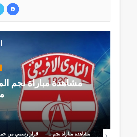
فيسب
أ
مشاهدة مباراة نجم المت
م
من سجن المرناڤية المحامي أحمد صواب يوجه هذه الرسالة (فيديو)
مشاهدة مباراة نجم المتلوي و النادي الإفريقي (بث مباشر)
قرار