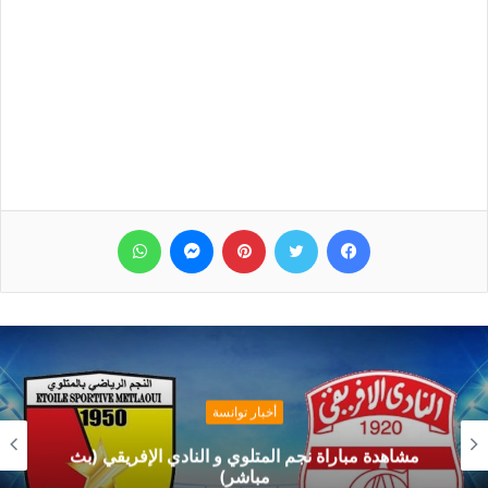
فيسبوك
تويتر
بينتيريست
ماسنجر
واتساب
أخبار توانسة
مشاهدة مباراة نجم المتلوي و النادي الإفريقي (بث
مباشر)