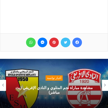
فيسبوك
تويتر
بينتيريست
ماسنجر
واتساب
أخبار توانسة
مشاهدة مباراة نجم المتلوي و النادي الإفريقي (بث
مباشر)