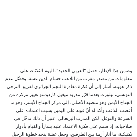
وضمن هذا الإطار، حصل “العربي الجديد”، اليوم الثلاثاء، على
معلومات من مصدر مقرب من اللاعب حسام الدين غشة، وفضّل عدم
ذكر هويته، أشار إلى أن فكرة مغادرة النجم الجزائري لفريق الترجي
التونسي، تبلورت بعدما قرّر مدربه ميغيل كاردوسو تغيير مركزه من
الجناح الأيمن وهو منصبه الأصلي، إلى مركز الجناح الأيسر، وهو ما
أغضب اللاعب وأكد له أنّ قوته على اليمين بسبب اعتماده على
السرعة والتوغل، لكن المدرب البرتغالي اعتبر أن ذلك تدخّل في
صلاحياته، إذ صمم على فكرة الاعتماد عليه يساراً والقيام بأدوار
تكتيكية، ما أثار أزمة بين الطرفين، وجعل غشة يتخذ خطوة الرحيل