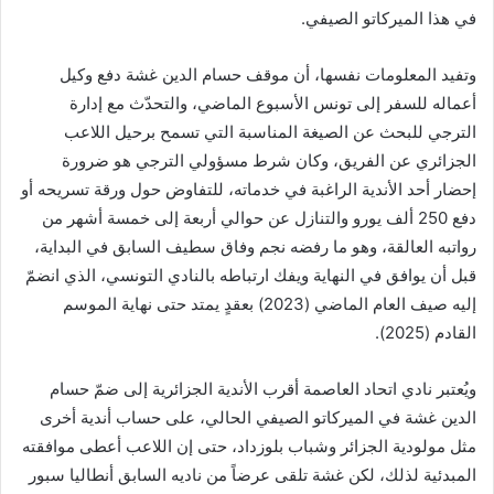
في هذا الميركاتو الصيفي.
وتفيد المعلومات نفسها، أن موقف حسام الدين غشة دفع وكيل
أعماله للسفر إلى تونس الأسبوع الماضي، والتحدّث مع إدارة
الترجي للبحث عن الصيغة المناسبة التي تسمح برحيل اللاعب
الجزائري عن الفريق، وكان شرط مسؤولي الترجي هو ضرورة
إحضار أحد الأندية الراغبة في خدماته، للتفاوض حول ورقة تسريحه أو
دفع 250 ألف يورو والتنازل عن حوالي أربعة إلى خمسة أشهر من
رواتبه العالقة، وهو ما رفضه نجم وفاق سطيف السابق في البداية،
قبل أن يوافق في النهاية ويفك ارتباطه بالنادي التونسي، الذي انضمّ
إليه صيف العام الماضي (2023) بعقدٍ يمتد حتى نهاية الموسم
القادم (2025).
ويُعتبر نادي اتحاد العاصمة أقرب الأندية الجزائرية إلى ضمّ حسام
الدين غشة في الميركاتو الصيفي الحالي، على حساب أندية أخرى
مثل مولودية الجزائر وشباب بلوزداد، حتى إن اللاعب أعطى موافقته
المبدئية لذلك، لكن غشة تلقى عرضاً من ناديه السابق أنطاليا سبور