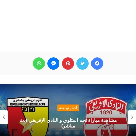
فيسبوك
تويتر
بينتيريست
ماسنجر
واتساب
أخبار توانسة
مشاهدة مباراة نجم المتلوي و النادي الإفريقي (بث
مباشر)