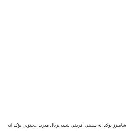
شامبرز يؤكد انه سيبني افريقي شبيه بريال مدريد …بيتوني يؤكد انه