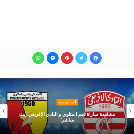
فيسبوك
تويتر
بينتيريست
ماسنجر
واتساب
أخبار توانسة
مشاهدة مباراة نجم المتلوي و النادي الإفريقي (بث
مباشر)