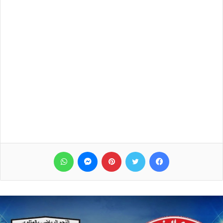
فيسبوك
تويتر
بينتيريست
ماسنجر
واتساب