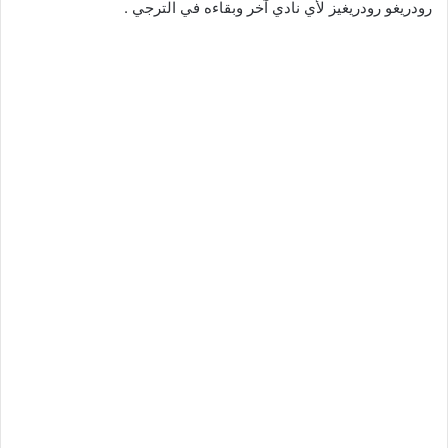
رودريغو رودريغيز لأي نادي آخر وبقاءه في الترجي .