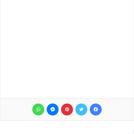
فيسبوك
تويتر
بينتيريست
ماسنجر
واتساب