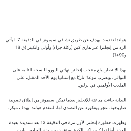
هولندا تقدمت بهدف عن طريق تشافي سيمونز في الدقيقة 7، ليأتي
الرد من إنجلترا عبر هاري كين (ركلة جزاء) وأولي واتكينز (ق 18
و90+1).
بهذا الانتصار يبلغ منتخب إنجلترا نهائي اليورو للنسخة الثانية على
التوالي، ويضرب موعدًا ناريًا مع إسبانيا يوم الأحد المقبل، على
الملعب الأولمبي في برلين.
البداية جاءت مباغتة للإنجليز بعدما تمكن سيمونز من إطلاق تصويبة
صاروخية، عجز بيفكورد عن التصدي لها، لتتقدم هولندا بهدف مبكر.
وظهرت خطورة إنجلترا لأول مرة في الدقيقة 13 بعد تسديدة بعيدة
المدى أطلقها كين، لكن الكرة استقرت بين يدي الحارس بارت