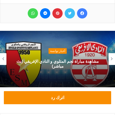
فيسبوك
تويتر
بينتيريست
ماسنجر
واتساب
أخبار توانسة
مشاهدة مباراة نجم المتلوي و النادي الإفريقي (بث
مباشر)
اترك رد