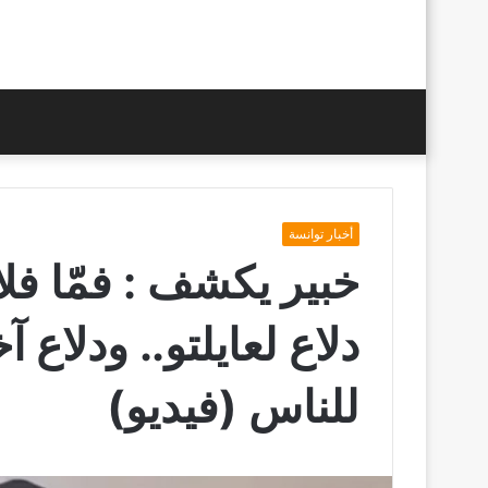
أخبار توانسة
خبير يكشف : فمّا فلا
دلاع لعايلتو.. ودلاع 
للناس (فيديو)