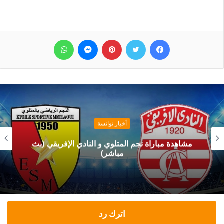
فيسبوك
تويتر
بينتيريست
ماسنجر
واتساب
أخبار توانسة
مشاهدة مباراة نجم المتلوي و النادي الإفريقي (بث
مباشر)
اترك رد