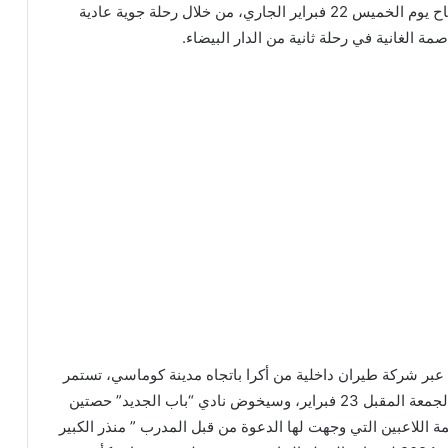
وستنطلق رحلة بالفريق باتجاه العاصمة الغانية أكرا صباح يوم الخميس 22 فبراير الجاري، من خلال رحلة جوية عادية
ة الغانية في رحلة ثانية من الدار البيضاء.
عبر شركة طيران داخلية من أكرا باتجاه مدينة كوماسي، تستمر
حوالي 35 دقيقة، ليصل الفريق إلى مقر إقامته صباح الجمعة المقبل 23 فبراير، وسيخوض نادي “باب الجديد” حصتين
ة اللاعبين التي وجهت لها الدعوة من قبل المدرب ” منذر الكبير