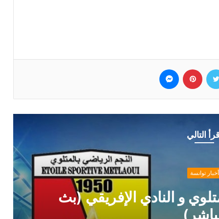
وك
تويتر
بينتيريست
ماسنجر
قرأ التالي
انسة
 و النادي الإفريقي (بث
ر)