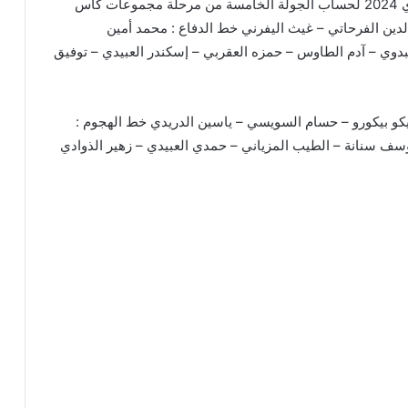
” لخوض مباراة دميز الغاني يوم الأحد المقبل 25 فيفري 2024 لحساب الجولة الخامسة من مرحلة مجموعات كأس
لدين الفرحاتي – غيث اليفرني خط الدفاع : محمد أمين
بدوي – آدم الطاوس – حمزه العقربي – إسكندر العبيدي – توفيق
و بيكورو – حسام السويسي – ياسين الدريدي خط الهجوم :
وسف سنانة – الطيب المزياني – حمدي العبيدي – زهير الذوادي