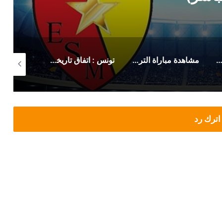
هر الكنزاري
مشاهدة مباراة الترجي الرياضي صن داونز (بث مباشر)
تونس : اتفاق تاريخي لزيادة أجور وتحسين منح هؤلاء
اترك رد