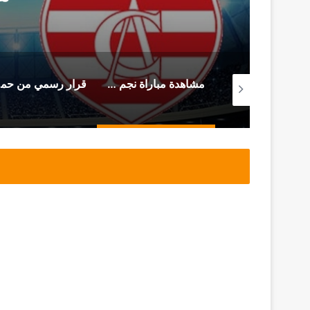
من سجن المرناڤية المحامي أحمد صواب يوجه هذه الرسالة (فيديو)
مشاهدة مباراة نجم المتلوي و النادي الإفريقي (بث مباشر)
قرار رسمي من حمدي المدب بخصوص ما