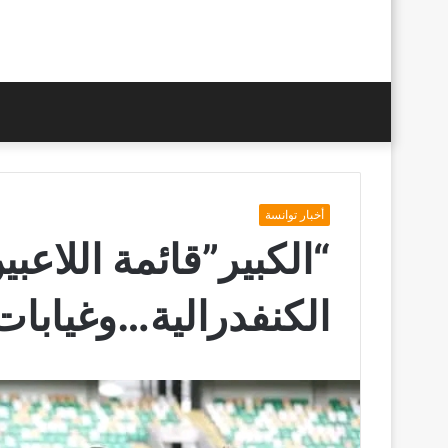
أخبار توانسة
“الكبير”قائمة اللاعب
الكنفدرالية…وغيابات