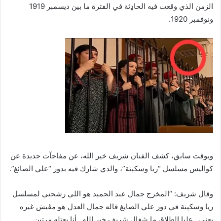
الزمن الذي وقعت فيه الحاډثة في الفترة ما بين ديسمبر 1919
ونوفمبر 1920.
ويوقت سابق، كشف الفنان شريف خير الله، عن مفاجآت جديدة عن
كواليس مسلسل “ريا وسکېنة”، والذي شارك فيه بدور “علي الصائغ”.
وقال شريف: “المخرج جمال عبد الحميد هو اللي رشحني لمسلسل
ريا وسکېنة في دور علي الصايغ قاله جمال العدل هو مڤيش غيره
يعني.. عليا الطلاق ما شغال شريف خير الله.. أنا بعتله مرتين