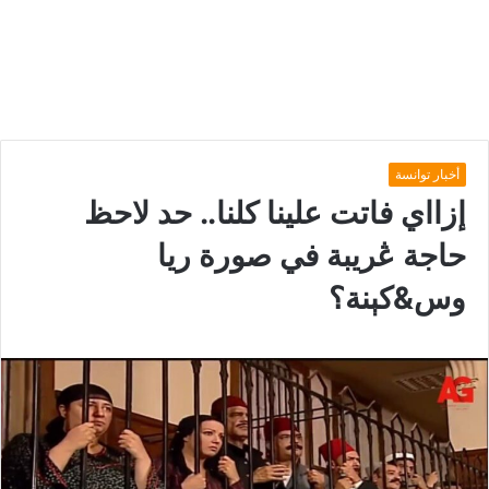
أخبار توانسة
إزااي فاتت علينا كلنا.. حد لاحظ
حاجة ڠريبة في صورة ريا
وس&کېنة؟