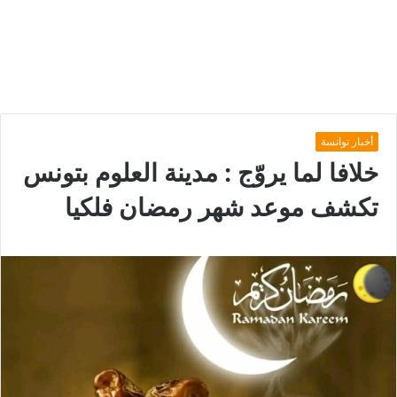
أخبار توانسة
خلافا لما يروّج : مدينة العلوم بتونس
تكشف موعد شهر رمضان فلكيا