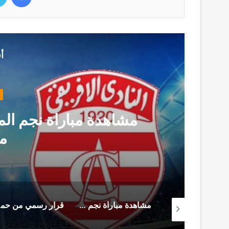
أ
مشاهدة مباراة نجم المت
م
من سجن المرناڤية المحامي أحمد صواب يوجه هذه الرسالة (فيديو)
مشاهدة مباراة نجم المتلوي و النادي الإفريقي (بث مباشر)
قرار