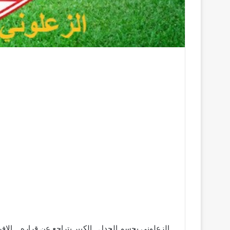
الزعلوني يحسم الجدل…الكبير يتراجع عن قراره …الإ