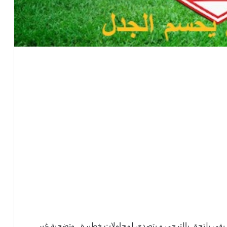
فريقي يلتحق بالترجي و يتصدى لمحاولات خطيرة…وتضحية غير