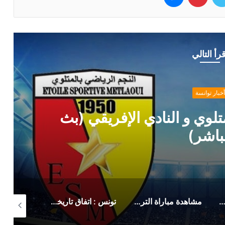
قرأ التالي
أخبار توانسة
لوي و النادي الإفريقي (بث
باشر)
 رسمي من حمدي المدب بخصوص ماهر الكنزاري
مشاهدة مباراة الترجي الرياضي صن داونز (بث مباشر)
تونس : اتفاق تاريخي لزيادة أجور وتحسين منح هؤلاء