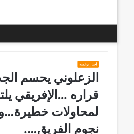
أخبار توانسة
الزعلوني يحسم الجد
قراره …الإفريقي يل
لمحاولات خطيرة…وت
نجوم الفريق….