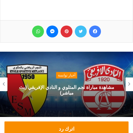
فيسبوك
تويتر
بينتيريست
ماسنجر
واتساب
أخبار توانسة
مشاهدة مباراة نجم المتلوي و النادي الإفريقي (بث
مباشر)
اترك رد