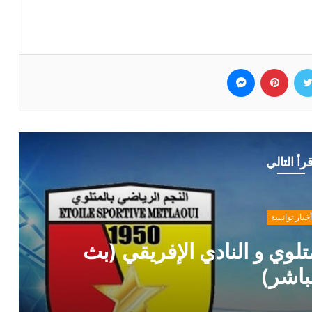
وك
تويتر
بينتيريست
ماسنجر
قرأ التالي
أخبار توانسة
ر رسمي من حمدي المدب بخصوص ماه