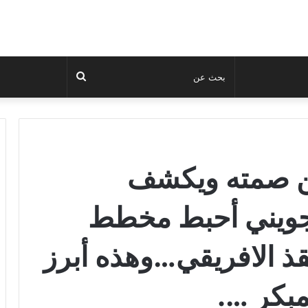
بحث
عن
ن صمته ويكشف
جويني أحبط مخطط
قذ الافريقي…وهذه أبرز
مبكر ….