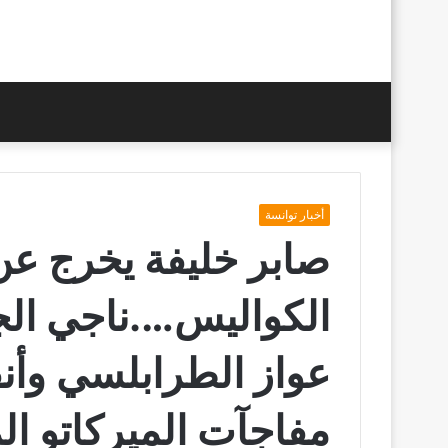
أخبار توانسة
صابر خليفة يخرج ع
الكواليس….ناجي ال
عواز الطرابلسي وأن
مفاجآت الميركاتو ال