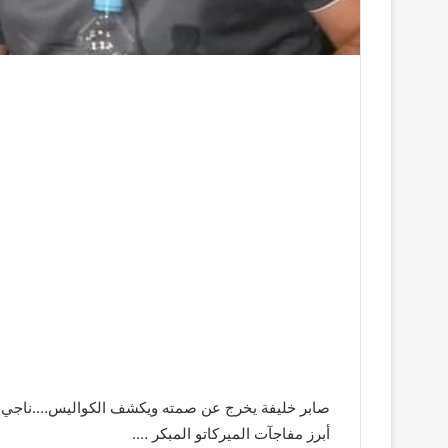
صابر خليفة يخرج عن صمته ويكشف الكواليس….ناجي ا
أبرز مفاجآت الميركاتو المبكر ….