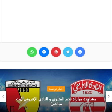
فيسبوك
تويتر
بينتيريست
ماسنجر
واتساب
أخبار توانسة
مشاهدة مباراة نجم المتلوي و النادي الإفريقي (بث
مباشر)