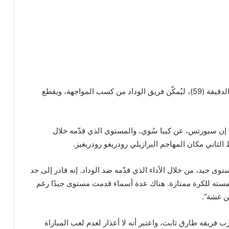
وسجّل هدف اللقاء الوحيد اللاعب هشام بوسفيان في الدقيقة (59)، ليُمكّن فريق الوداد من كسب المواجهة، ويقطع
 إن سبورتس، عن كيبا سُوي، والمستوى الذي قدّمه خلال
الثاني مكان المهاجم البرازيلي رودريغو رودريغيز.
وى جيد، من خلال الأداء الذي قدّمه ضد الوداد. إنه قادر إلى حد
مسته للكرة ممتازة. هناك عدة أسماء قدمت مستوى جيدًا رغم
ن غشة”.
ريقه طارق ثابت، واعتبر أنه لا أعذار لعدم لعب المباراة