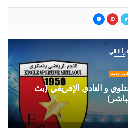
وك
تويتر
بينتيريست
ماسنجر
قرأ التالي
أخبار توانسة
ي من حمدي المدب بخصوص ماهر الك