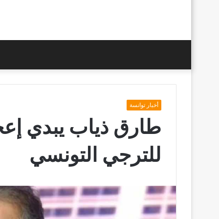
أخبار توانسة
طارق ذياب يبدي إعجا
للترجي التونسي