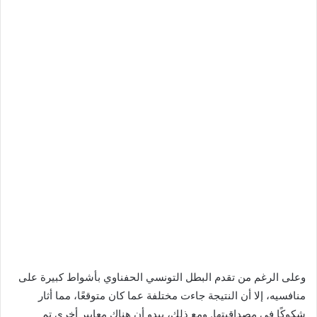
وعلى الرغم من تقدم البطل التونسي الحفناوي بأشواط كبيرة على
منافسيه، إلا أن النتيجة جاءت مختلفة عما كان متوقعًا، مما أثار
شكوكًا في مصداقيتها. ومع ذلك، يبدو أن هناك معايير أخرى تم