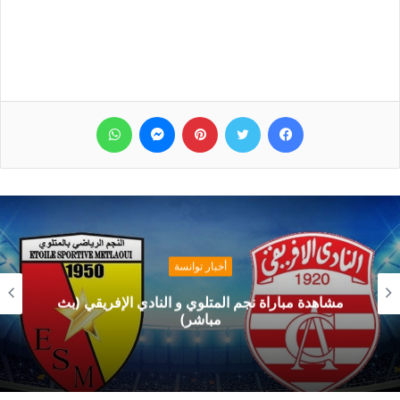
فيسبوك
تويتر
بينتيريست
ماسنجر
واتساب
أخبار توانسة
مشاهدة مباراة نجم المتلوي و النادي الإفريقي (بث
مباشر)