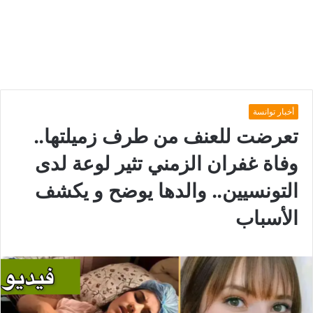
أخبار توانسة
تعرضت للعنف من طرف زميلتها..
وفاة غفران الزمني تثير لوعة لدى
التونسيين.. والدها يوضح و يكشف
الأسباب