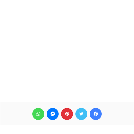
فيسبوك
تويتر
بينتيريست
ماسنجر
واتساب