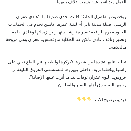
العمل منذ أسبوعين بسبب خلاف بينهما.
وبخصوص تفاصيل الحادثة قالت إحدى صديقاتها :”هاذي غفران
الزمني اصيلة مدينة نابل أم لبنية عمرها عامين تخدم في الحمامات
الجنوبية يوم الواقعة تصير مناوشة بينها وبين زميلتها وعادي حاجة
وتصير وتاقف غادي…لكن هنا الحكاية ماوقفتش…غفران وهي مروحة
مالخدمة…
تخلط عليها تشدها من شعرها تكركرها واطيحها في القاع تجي على
راسها يوقعلها نزيف داخلي ويهزوها لمستشفى الحروق البليغة بن
عروس.. اليوم غفران توفات بتد ما أثرت عليها الإصابة”.
رحمها الله ورزق أهلها الصبر والسلوان.
فيديو توضيح الأب :