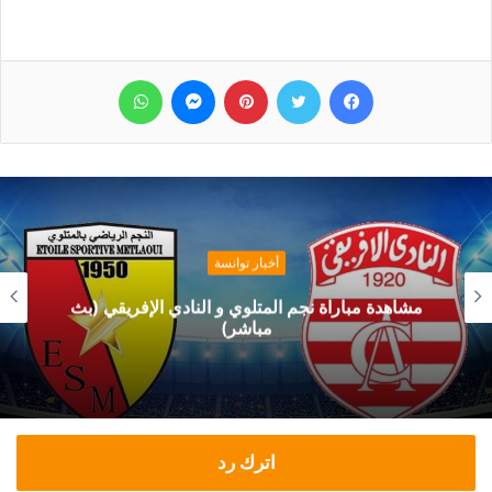
فيسبوك
تويتر
بينتيريست
ماسنجر
واتساب
أخبار توانسة
مشاهدة مباراة نجم المتلوي و النادي الإفريقي (بث
مباشر)
اترك رد