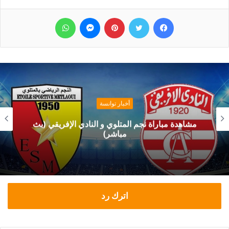
فيسبوك
تويتر
بينتيريست
ماسنجر
واتساب
أخبار توانسة
مشاهدة مباراة نجم المتلوي و النادي الإفريقي (بث
مباشر)
اترك رد