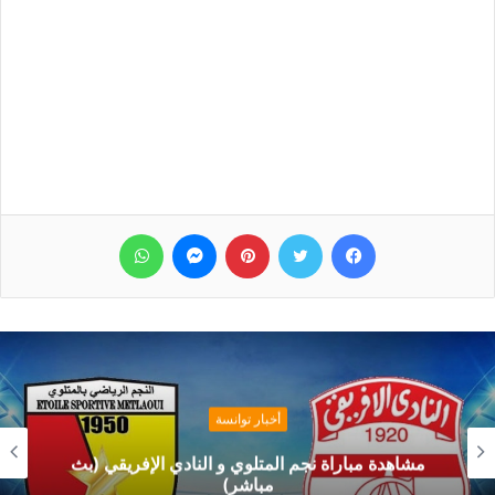
فيسبوك
تويتر
بينتيريست
ماسنجر
واتساب
أخبار توانسة
مشاهدة مباراة نجم المتلوي و النادي الإفريقي (بث
مباشر)