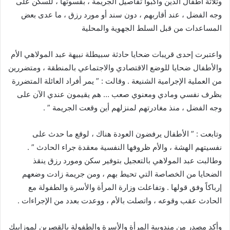
وثلاثة أطفال الذين واكبوا تفاصيل الجريمة ، بقسوتها ، للسكن على
وجه الفضل ، عند أقاربهم ، دون سند أو مورد رزق ، ما عدى بعض
المساعدات من قبل السلط الجهوية والمحلية
واعتبرت إحدى قريبات ضحايا حادثة سبيطلة نبيهة عبد المولاهي الأم
والأطفال ضحايا للوضع الاقتصادي والاجتماعي بالمنطقة ، ومتضررين
من العملية الإجرامية الشنيعة . وقالت : ” يمر أفراد العائلة المتضررة
بظرف نفسي ومادي ومعنوي صعب … هم يقيمون عندي الآن على
وجه الفضل ، منذ مغادرتهم لمنزلهم أين وقعت الجريمة ” .
وتابعت : ” الأطفال يرفضون العودة هناك ، لوقع ما حدث على
نفسيتهم الهشة ، والأم ظروفها النفسية معقدة جراء الحادث ” .
وطالبت عبد المولاهي بالتعجيل بتوفير سكن ومورد رزق ينقذ
الضحايا من الخصاصة التي تحيط بهم ، ومن جريمة زادت وضعهم
إرباكاً وفق قولها . وتفاعلت وزارة المرأة والأسرة والطفولة مع
الحادث عقب وقوعه ، واتصلت بالأم ، ووعدت بعدد من الإجراءات .
وأكد مصدر من مندوبية المرأة والأسرة والطفولة بالقصرين لموزاييك