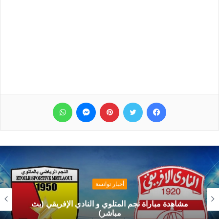
فيسبوك
تويتر
بينتيريست
ماسنجر
واتساب
أخبار توانسة
مشاهدة مباراة نجم المتلوي و النادي الإفريقي (بث
مباشر)