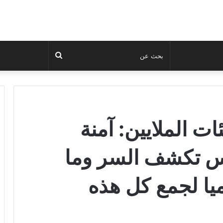
بحث
عن
ت الملايين: آمنة
وس تكشف السر وما
يا لجمع كل هذه