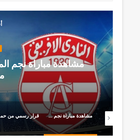
أ
مشاهدة مباراة نجم المت
م
من سجن المرناڤية المحامي أحمد صواب يوجه هذه الرسالة (فيديو)
مشاهدة مباراة نجم المتلوي و النادي الإفريقي (بث مباشر)
قرار