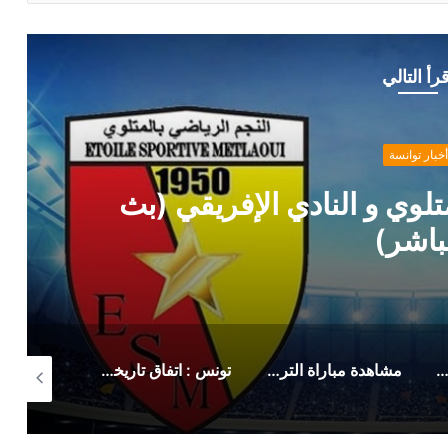
قرأ التالي
أخبار توانسة
لوي و النادي الإفريقي (بث
باشر)
 رسمي من حمدي المدب بخصوص ماهر الكنزاري
مشاهدة مباراة الترجي الرياضي صن داونز (بث مباشر)
تونس : اتفاق تاريخي لزيادة أجور وتحسين منح هؤلاء