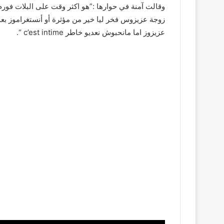
وقالت آمنة في حوارها :”هو اكثر وقت على البلات فورم..
زوجة عزيزوس فخر ليا خير من مؤثرة أو أنستغراموز بعد ا
عزيزوز اما مانحبوش نعديو خاطر c’est intime “.