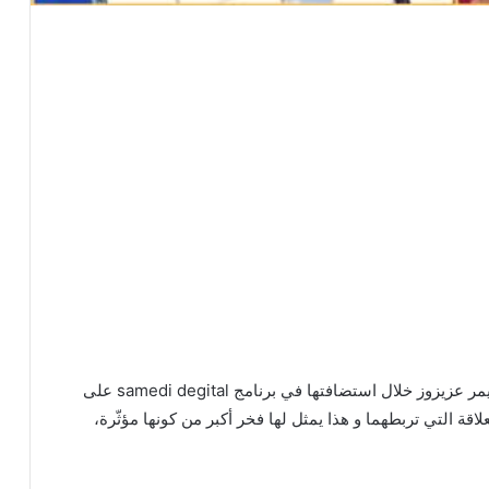
كشفت الأنستغراموز التونسية آمنة النايلي زوجة الستريمر عزيزوز خلال استضافتها في برنامج samedi degital على
لاقة التي تربطهما و هذا يمثل لها فخر أكبر من كونها مؤثّرة،