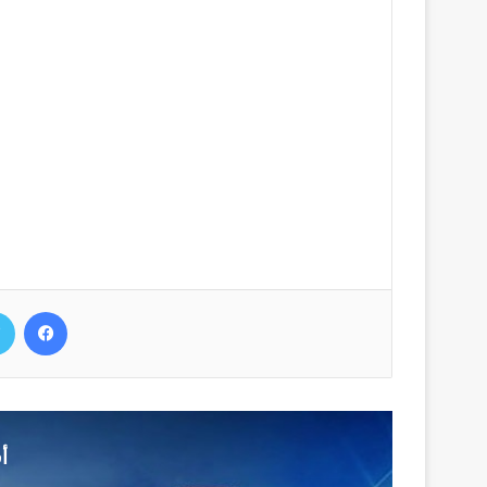
فيسب
أ