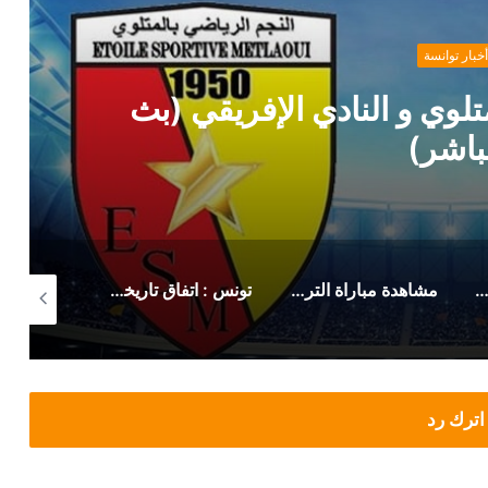
أخبار توانسة
لوي و النادي الإفريقي (بث
باشر)
 رسمي من حمدي المدب بخصوص ماهر الكنزاري
مشاهدة مباراة الترجي الرياضي صن داونز (بث مباشر)
تونس : اتفاق تاريخي لزيادة أجور وتحسين منح هؤلاء
اترك رد