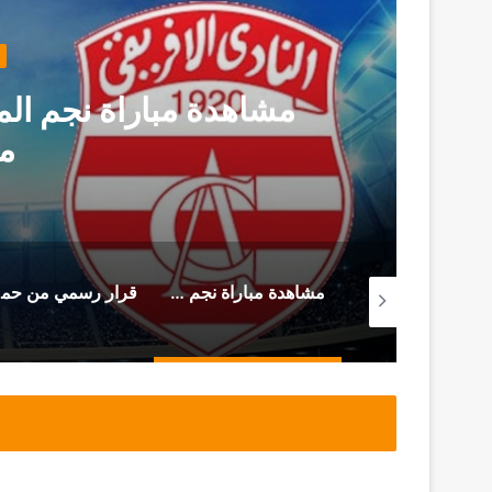
مشاهدة مباراة نجم المت
م
من سجن المرناڤية المحامي أحمد صواب يوجه هذه الرسالة (فيديو)
مشاهدة مباراة نجم المتلوي و النادي الإفريقي (بث مباشر)
قرار