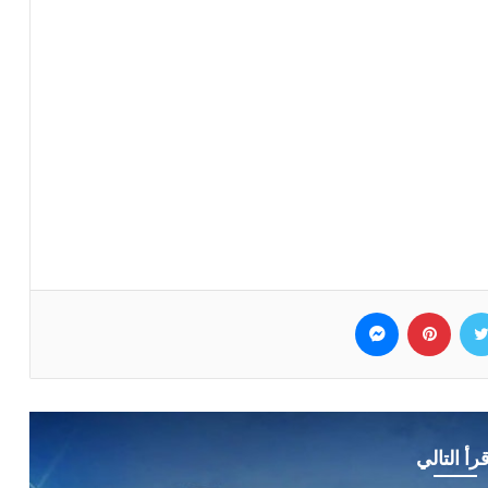
وك
تويتر
بينتيريست
ماسنجر
قرأ التالي