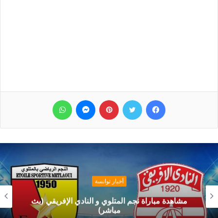
فيسبوك
تويتر
بينتيريست
ماسنجر
واتساب
أخبار توانسة
مشاهدة مباراة نجم المتلوي و النادي الإفريقي (بث
مباشر)