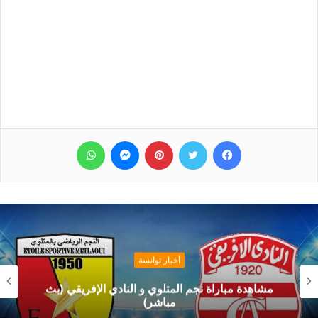
فيسبوك
تويتر
بينتيريست
ماسنجر
واتساب
أخبار توانسة
مشاهدة مباراة نجم المتلوي و النادي الإفريقي (بث
مباشر)