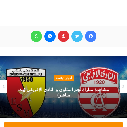
فيسبوك
تويتر
بينتيريست
ماسنجر
واتساب
أخبار توانسة
مشاهدة مباراة نجم المتلوي و النادي الإفريقي (بث
مباشر)