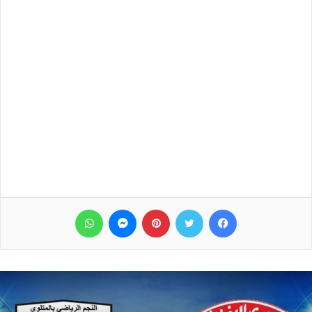
فيسبوك
تويتر
بينتيريست
ماسنجر
واتساب