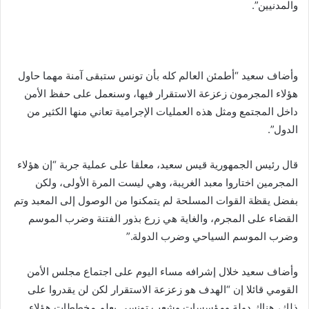
والمدنيين”.
وأضاف سعيد “أطمئن العالم كله بأن تونس ستبقى آمنة مهما حاول
هؤلاء المجرمون زعزعة الاستقرار فيها، وسنعمل على حفظ الأمن
داخل المجتمع ومثل هذه العمليات الإجرامية تعاني منها الكثير من
الدول”.
قال رئيس الجمهورية قيس سعيد، معلقا على عملية جربة “إن هؤلاء
المجرمين اختاروا معبد الغريبة، وهي ليست المرة الأولى، ولكن
بفضل يقظة القوات المسلحة لم يتمكنوا من الوصول إلى المعبد وتم
القضاء على المجرم، والغاية هي زرع بذور الفتنة وضرب الموسم
وضرب الموسم السياحي وضرب الدولة.”
وأضاف سعيد خلال إشرافه مساء اليوم على اجتماع مجلس الأمن
القومي قائلا إن “الهدف هو زعزعة الاستقرار لكن لن يقدروا على
ذلك، هناك دولة ومؤسسات وشعب تونسي يعلم مخططات هؤلاء