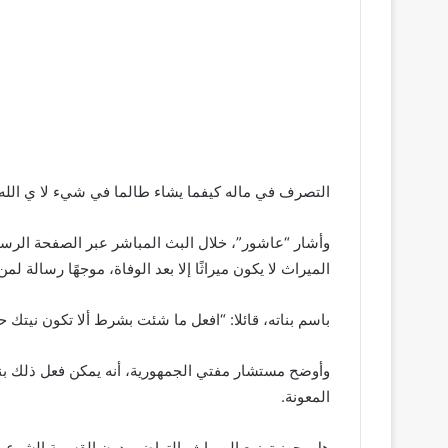
التصرف في ماله كيفما يشاء طالما في شيء لا ي الله.
وأشار “عاشور”، خلال البث المباشر عبر الصفحة الرسمية
الميراث لا يكون ميراثًا إلا بعد الوفاة، موجهًا رسالة لم
باسم بناته، قائلا: “افعل ما شئت بشرط ألا تكون نيتك ح
وأوضح مستشار مفتي الجمهورية، أنه يمكن فعل ذلك بنية
المعونة.
هل يجوز توزيع الميراث بالتراضي دون القسمة الشرعي