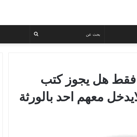
بحث
عن
 فقط هل يجوز كتب
يدخل معهم احد بالورثة