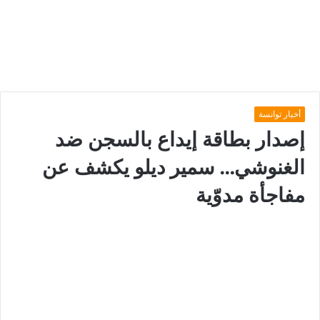
أخبار توانسة
إصدار بطاقة إيداع بالسجن ضد
الغنوشي… سمير ديلو يكشف عن
مفاجأة مدوّية