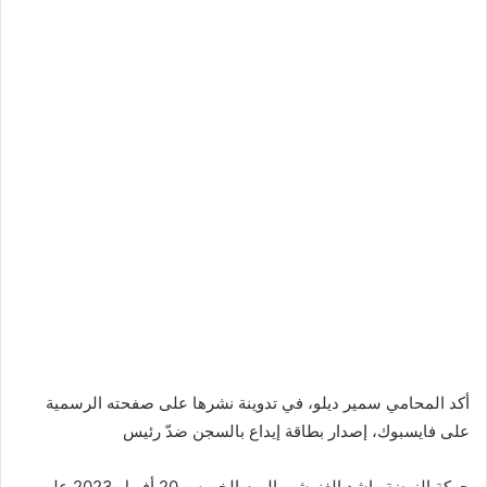
أكد المحامي سمير ديلو، في تدوينة نشرها على صفحته الرسمية
على فايسبوك، إصدار بطاقة إيداع بالسجن ضدّ رئيس
حركة النهضة راشد الغنوشي اليوم الخميس 20 أفريل 2023 على