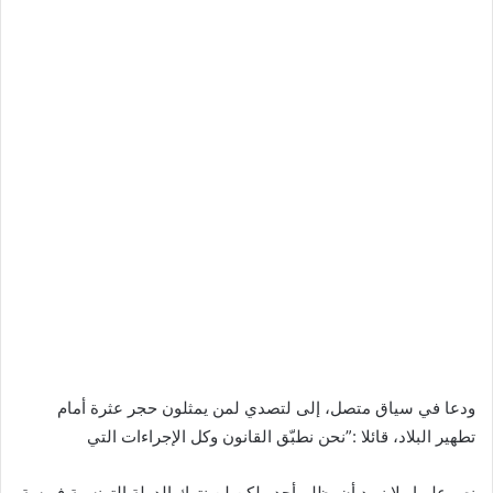
ودعا في سياق متصل، إلى لتصدي لمن يمثلون حجر عثرة أمام
تطهير البلاد، قائلا :”نحن نطبّق القانون وكل الإجراءات التي
نص عليها ولا نريد أن يظلم أحد ولكن لن نترك الدولة التونسية فريسة