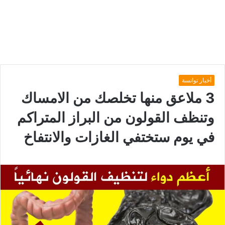
أخبار توانسة
3 ملاعق منها تخلصك من الامساك
وتنظف القولون من البراز المتراكم
في يوم ستختفي الغازات والانتفاخ