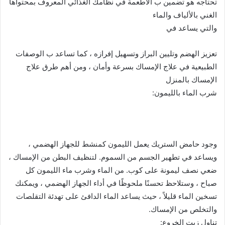
تحتاجه هو تضمين ب الأطعمة في نظامك الغذائي المعروف بمحتواها
الغني بالألياف والماء
والتي يساعد في
تعزيز الهضم وتليين البراز وتسهيل إفرازه ، كما تساعد ب الوصفات
الطبيعية في علاج الإمساك بسرعة وأمان ، ومن أهم طرق علاج
الإمساك بالمنزل
شرب الماء بالليمون:
وجود حامض الستريك يعمل الليمون كمنشط للجهاز الهضمي ،
ويساعد في تطهير الجسم من السموم. لتنظيف البطن من الإمساك ،
ضعي نصف ليمونة على كوب. من الماء وشرب ماء الليمون كل
صباح ، وستلاحظ تحسنًا ملحوظًا في أداء الجهاز الهضمي ، ويمكنك
تسخين الماء قليلاً ، حيث يساعد الماء الدافئ على تهدئة التقلصات
والتخلص من الإمساك.
تناول زيت الخروع: