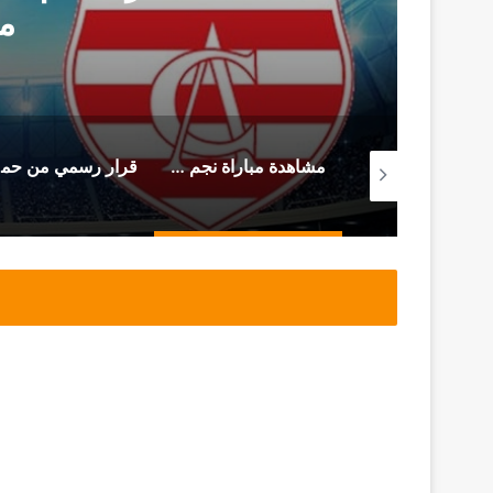
م
من سجن المرناڤية المحامي أحمد صواب يوجه هذه الرسالة (فيديو)
مشاهدة مباراة نجم المتلوي و النادي الإفريقي (بث مباشر)
قرار