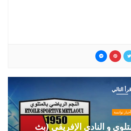
وك
تويتر
بينتيريست
ماسنجر
قرأ التالي
أخبار توانسة
لوي و النادي الإفريقي (بث