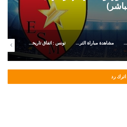
باشر)
 رسمي من حمدي المدب بخصوص ماهر الكنزاري
مشاهدة مباراة الترجي الرياضي صن داونز (بث مباشر)
تونس : اتفاق تاريخي لزيادة أجور وتحسين منح هؤلاء
اترك رد