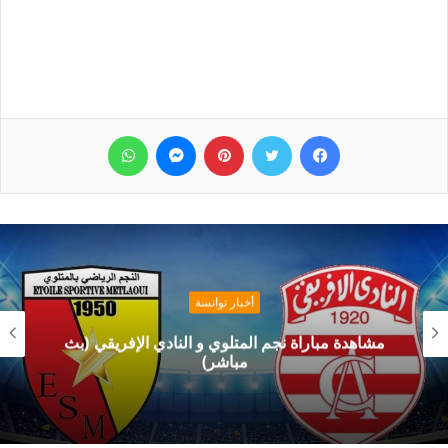
فيسبوك
تويتر
بينتيريست
ماسنجر
واتساب
أخبار توانسة
مشاهدة مباراة نجم المتلوي و النادي الإفريقي (بث
مباشر)