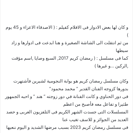
و كان لها بعض الادوار فى الافلام كفيلم : ( الاصدقاء الاعزاء و 45 يوم
)
من ثم انتقلت الى الشاشة الصغيرة و هنا ابدعت فى ادوارها و زاد
سيطها
كما فى مسلسل : ( رمضان كريم 2017, السبع وصايا ,اسم مؤقت
,الركين …و غيرها )
وكان مسلسل رمضان كريم هو بوابة النجومية لشيرين فأشتهرت
بدورها كزوجه الفنان القدير ” محمد محمود”
فى دور الحناوي و كانت الفنانة في دور زوجته ” هند ” و احبه الجمهور
طثيرا و تفاعل معه فأصبح من اعظم
المسلسلات التى جسدت الشهر الكريم فى التلفزيون العربى و حصد
العديد من الجوائز و للاسف تغيب عنا
فى مسلسل رمضان كريم 2023 بسبب مرضها الشديد و اليوم ننعيها