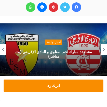
فيسبوك
تويتر
بينتيريست
ماسنجر
واتساب
أخبار توانسة
مشاهدة مباراة نجم المتلوي و النادي الإفريقي (بث
مباشر)
اترك رد