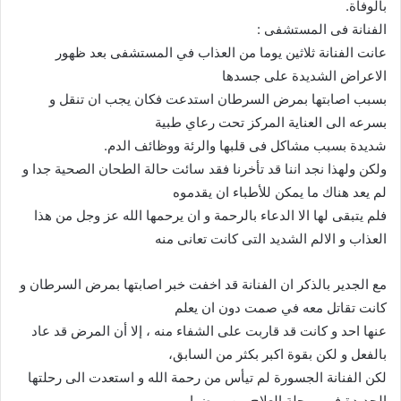
بالوفاة.
الفنانة فى المستشفى :
عانت الفنانة ثلاثين يوما من العذاب في المستشفى بعد ظهور
الاعراض الشديدة على جسدها
بسبب اصابتها بمرض السرطان استدعت فكان يجب ان تنقل و
بسرعه الى العناية المركز تحت رعاي طبية
شديدة بسبب مشاكل فى قلبها والرئة ووظائف الدم.
ولكن ولهذا نجد اننا قد تأخرنا فقد سائت حالة الطحان الصحية جدا و
لم يعد هناك ما يمكن للأطباء ان يقدموه
فلم يتبقى لها الا الدعاء بالرحمة و ان يرحمها الله عز وجل من هذا
العذاب و الالم الشديد التى كانت تعانى منه
مع الجدير بالذكر ان الفنانة قد اخفت خبر اصابتها بمرض السرطان و
كانت تقاتل معه في صمت دون ان يعلم
عنها احد و كانت قد قاربت على الشفاء منه ، إلا أن المرض قد عاد
بالفعل و لكن بقوة اكبر بكثر من السابق،
لكن الفنانة الجسورة لم تيأس من رحمة الله و استعدت الى رحلتها
الجديدة في مرحلة العلاج من مرضها