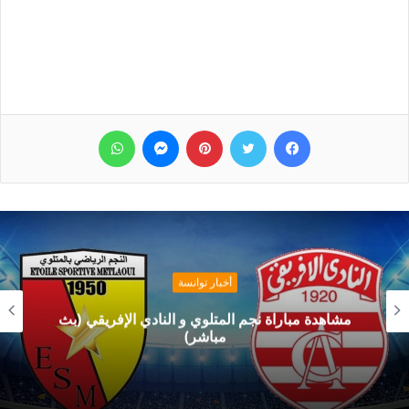
فيسبوك
تويتر
بينتيريست
ماسنجر
واتساب
أخبار توانسة
مشاهدة مباراة نجم المتلوي و النادي الإفريقي (بث
مباشر)