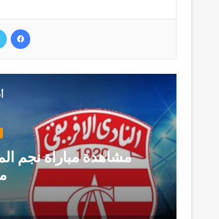
فيسب
أ
مشاهدة مباراة نجم المت
م