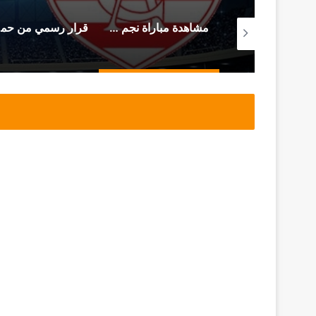
من سجن المرناڤية المحامي أحمد صواب يوجه هذه الرسالة (فيديو)
مشاهدة مباراة نجم المتلوي و النادي الإفريقي (بث مباشر)
قرار