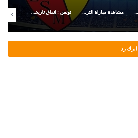
 رسمي من حمدي المدب بخصوص ماهر الكنزاري
مشاهدة مباراة الترجي الرياضي صن داونز (بث مباشر)
تونس : اتفاق تاريخي لزيادة أجور وتحسين منح هؤلاء
اترك رد