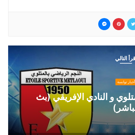
وك
تويتر
بينتيريست
ماسنجر
قرأ التالي
أخبار توانسة
لوي و النادي الإفريقي (بث
باشر)