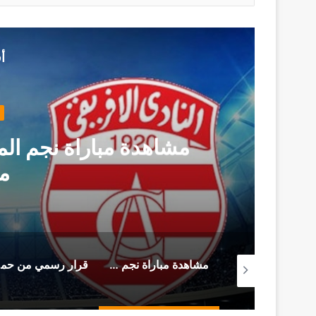
أ
مشاهدة مباراة نجم المت
م
من سجن المرناڤية المحامي أحمد صواب يوجه هذه الرسالة (فيديو)
مشاهدة مباراة نجم المتلوي و النادي الإفريقي (بث مباشر)
قرار