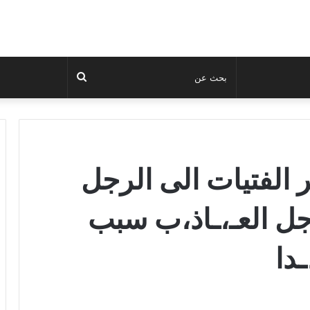
بحث
عن
ثر الفتيات الى الرجل
جل العـ،ـاذ،ب سبب
دا