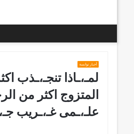
أخبار توانسة
لمـ،ـاذا تنجـ،ـذب اك
المتزوج اكثر من الر
علـ،ـمى غـ،ـريب جـ،ـ