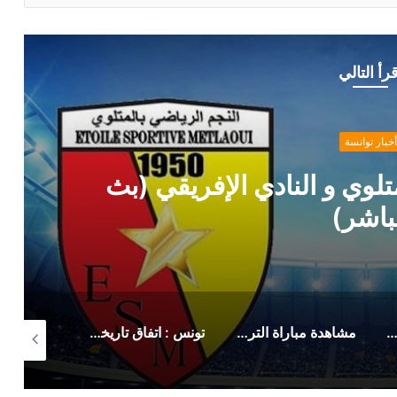
قرأ التالي
أخبار توانسة
لوي و النادي الإفريقي (بث
باشر)
 رسمي من حمدي المدب بخصوص ماهر الكنزاري
مشاهدة مباراة الترجي الرياضي صن داونز (بث مباشر)
تونس : اتفاق تاريخي لزيادة أجور وتحسين منح هؤلاء