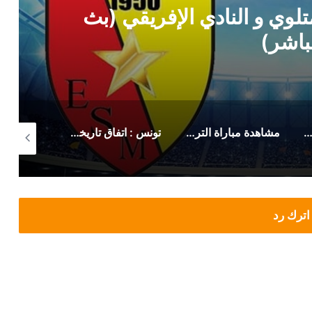
لوي و النادي الإفريقي (بث
باشر)
 رسمي من حمدي المدب بخصوص ماهر الكنزاري
مشاهدة مباراة الترجي الرياضي صن داونز (بث مباشر)
تونس : اتفاق تاريخي لزيادة أجور وتحسين منح هؤلاء
اترك رد