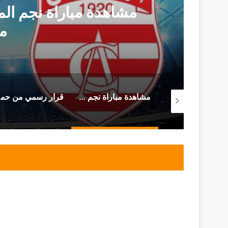
مشاهدة مباراة نجم المت
م
من سجن المرناڤية المحامي أحمد صواب يوجه هذه الرسالة (فيديو)
مشاهدة مباراة نجم المتلوي و النادي الإفريقي (بث مباشر)
قرار