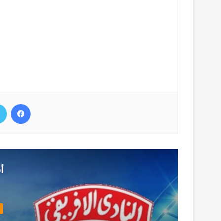
فيسب
أ