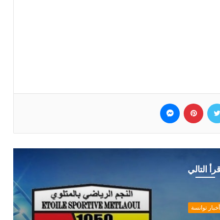
وك
تويتر
بينتيريست
ماسنجر
قرأ التالي
أخبار توانسة