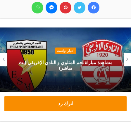
فيسبوك
تويتر
بينتيريست
ماسنجر
واتساب
أخبار توانسة
مشاهدة مباراة نجم المتلوي و النادي الإفريقي (بث
مباشر)
اترك رد