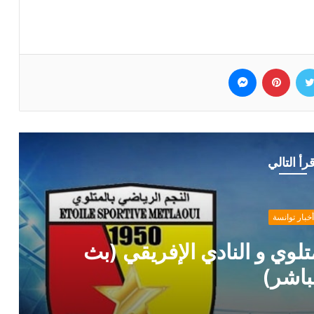
وك
تويتر
بينتيريست
ماسنجر
قرأ التالي
ادي الإفريقي (بث
قرار ر