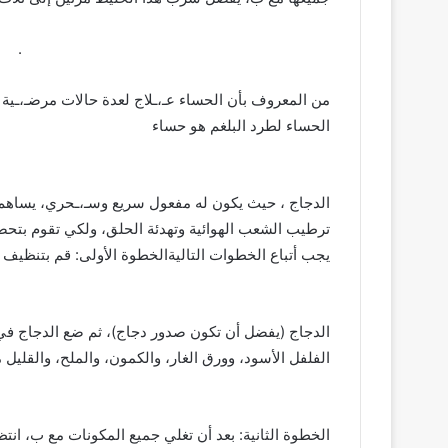
­ ­ ­ ­ ­ ­ ­ ­ ­ ­ ­ ­ ­ ­ ­ ­ ­ ­ ­ ­ ­ ­ ­ ­ ­ ­ ­ ­ ­ ­ ­ ­ ­ ­ ­ ­ ­ ­ ­ ­ ­ ­ ­ ­ ­ ­ ­ ­ ­ ­ ­ ­ ­ ­ ­ ­ ­ ­ ­ ­ ­ ­ ­ ­ ­ ­ ­ ­ ­ ­ ­ ­ ­ ­ ­ ­ ­ .
من المعروف بأن الحساء عـ،ـلاج لعدة حالات مرضـ،ـية وأ
الحساء لطرد البلغم هو حساء
 ­ ­ ­ ­ ­ ­ ­ ­ ­ ­ ­ ­ ­ ­ ­ ­ ­ ­ ­ ­ ­ ­ ­ ­ ­ ­ ­ ­ ­ ­ ­ ­ ­ ­ ­ ­ ­ ­ ­ ­ ­ ­ ­ ­ ­ ­ ­ ­ ­ ­ ­ ­ ­ ­ ­ ­ ­ ­ ­ ­ ­ ­ ­ ­ ­ ­ ­ ­ ­ ­ ­ ­ ­ ­ ­ ­ ­ ­ ­ ­ ­ ­ ­
الدجاج ، حيث يكون له مفعول سريع وسـ،ـحري، يساهم ش
ترطيب الشعب الهوائية وتهدئة الحلق، ولكي تقوم بتحضي
يجب أتباع الخطوات التاليةالخطوة الأولى: قم بتنظيف
 ­ ­ ­ ­ ­ ­ ­ ­ ­ ­ ­ ­ ­ ­ ­ ­ ­ ­ ­ ­ ­ ­ ­ ­ ­ ­ ­ ­ ­ ­ ­ ­ ­ ­ ­ ­ ­ ­ ­ ­ ­ ­ ­ ­ ­ ­ ­ ­ ­ ­ ­ ­ ­ ­ ­ ­ ­ ­ ­ ­ ­ ­ ­ ­ ­ ­ ­ ­ ­ ­ ­ ­ ­ ­ ­ ­ ­ ­ ­ ­ ­ ­ ­
الدجاج (يفضل أن تكون صدور دجاج)، ثم ضع الدجاج في 
الفلفل الأسود، وورق الغار، والكمون، والملح، والقليل 
 ­ ­ ­ ­ ­ ­ ­ ­ ­ ­ ­ ­ ­ ­ ­ ­ ­ ­ ­ ­ ­ ­ ­ ­ ­ ­ ­ ­ ­ ­ ­ ­ ­ ­ ­ ­ ­ ­ ­ ­ ­ ­ ­ ­ ­ ­ ­ ­ ­ ­ ­ ­ ­ ­ ­ ­ ­ ­ ­ ­ ­ ­ ­ ­ ­ ­ ­ ­ ­ ­ ­ ­ ­ ­ ­ ­ ­ ­ ­ ­ ­ ­ ­
الخطوة الثانية: بعد أن تغلي جميع المكونات مع ب، انتظ