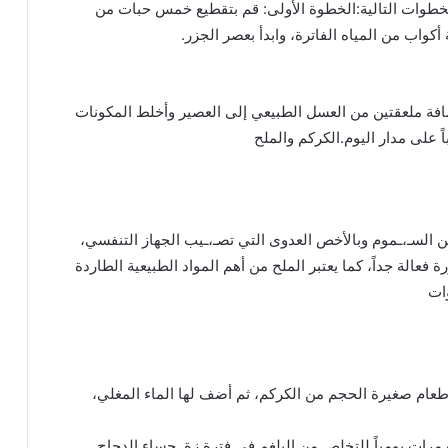
لخطوات التالية:الخطوة الأولى: قم بتقطيع خمس حبات من
أكواب من المياه الفاترة، وابدأ بعصر الجزر.
­ ­ ­ ­ ­ ­ ­ ­ ­ ­ ­ ­ ­ ­ ­ ­ ­ ­ ­ ­ ­ ­ ­ ­ ­ ­ ­ ­ ­ ­ ­ ­ ­
ضافة ملعقتين من العسل الطبيعي إلى العصير وأخلط المكونات
اً على مدار اليوم.الكركم والملح
السـ،ـموم وبالأخص العدوى التي تصـ،ـيب الجهاز التنفسي،
فعالة جداً، كما يعتبر الملح من أهم المواد الطبيعية الطاردة
وات
طعام صغيرة الحجم من الكركم، ثم أضف لها الماء المغلي،
ت يومياً للتخلص من البلغم في فترة زة .حساء الدجاج­ ­ ­