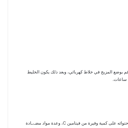
 قم بوضع المزيج في خلاط كهربائي، وبعد ذلك يكون الخليط
ع ساعات.
الجزر هو أحد المواد الغذائية فعالية ضد البلغم، بسبب احتوائه على كمية وفيرة من فيتامين C، وعدة مواد مضـ،ـادة