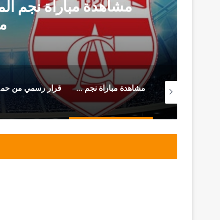
مشاهدة مباراة نجم المت
م
من سجن المرناڤية المحامي أحمد صواب يوجه هذه الرسالة (فيديو)
مشاهدة مباراة نجم المتلوي و النادي الإفريقي (بث مباشر)
قرار