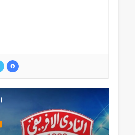
فيسب
أ