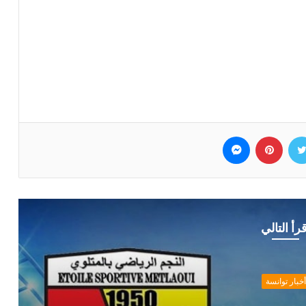
وك
تويتر
بينتيريست
ماسنجر
قرأ التالي
أخبار توانسة