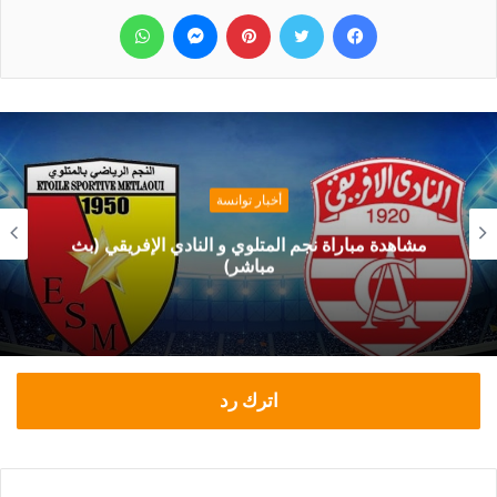
فيسبوك
تويتر
بينتيريست
ماسنجر
واتساب
أخبار توانسة
مشاهدة مباراة نجم المتلوي و النادي الإفريقي (بث
مباشر)
اترك رد