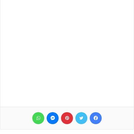
فيسبوك
تويتر
بينتيريست
ماسنجر
واتساب