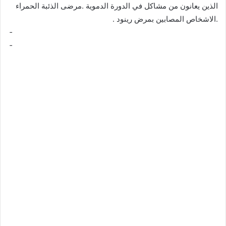
الذين يعانون من مشاكل في الدورة الدموية .مرضى الذئبة الحمراء
.الاشخاص المصابين بمرض رينود .
­ ­ ­ ­ ­ ­ ­ ­ ­ ­ ­ ­ ­ ­ ­ ­ ­ ­ ­ ­ ­ ­ ­ ­ ­ ­ ­ ­ ­ ­ ­ ­ ­ ­ ­ ­ ­ ­ ­ ­ ­ ­ ­ ­ ­ ­ ­ ­ ­ ­ ­ ­ ­ ­ ­ ­ ­ ­ ­ ­ ­ ­ ­ ­ ­ ­ ­ ­ ­ ­ ­ ­ ­ ­ ­ ­ ­ ­ ­ ­ ­ ­ ­ ­ ­ ­ ­ ­ ­ ­ ­ ­ ­ ­ ­ ­ ­ ­ ­ ­ ­ ­ ­
­ ­ ­ ­ ­ ­ ­ ­ ­ ­ ­ ­ ­ ­ ­ ­ ­ ­ ­ ­ ­ ­ ­ ­ ­ ­ ­ ­ ­ ­ ­ ­ ­ ­ ­ ­ ­ ­ ­ ­ ­ ­ ­ ­ ­ ­ ­ ­ ­ ­ ­ ­ ­ ­ ­ ­ ­ ­ ­ ­ ­ ­ ­ ­ ­ ­ ­ ­ ­ ­ ­ ­ ­ ­ ­ ­ ­ ­ ­ ­ ­ ­ ­ ­ ­ ­ ­ ­ ­ ­ ­ ­ ­ ­ ­ ­ ­ ­ ­ ­ ­ ­ ­
­ ­ ­ ­ ­ ­ ­ ­ ­ ­ ­ ­ ­ ­ ­ ­ ­ ­ ­ ­ ­ ­ ­ ­ ­ ­ ­ ­ ­ ­ ­ ­ ­ ­ ­ ­ ­ ­ ­ ­ ­ ­ ­ ­ ­ ­ ­ ­ ­ ­ ­ ­ ­ ­ ­ ­ ­ ­ ­ ­ ­ ­ ­ ­ ­ ­ ­ ­ ­ ­ ­ ­ ­ ­ ­ ­ ­ ­ ­ ­ ­ ­ ­ ­ ­ ­ ­ ­ ­ ­ ­ ­ ­ ­