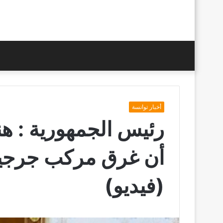
أخبار توانسة
رئيس الجمهورية : هن
أن غرق مركب جرجيس
(فيديو)