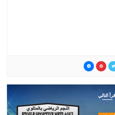
وك
تويتر
بينتيريست
ماسنجر
قرأ التالي