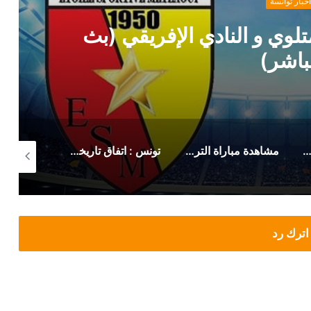
أخبار توانسة
 المدب بخصوص ماهر الكنزاري
مشاهدة مباراة الترجي الرياضي صن داونز (بث مباشر)
تونس : اتفاق تاريخي لزيادة أجور وتحسين منح هؤلاء
ماهو الشيء الذي يدفئك في الشتاء ويبردك في الصيف و يغذيك في الخريف ويبهر عينك في الربيع
اترك رد