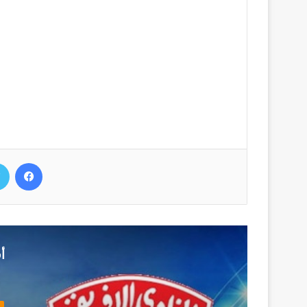
فيسب
أ