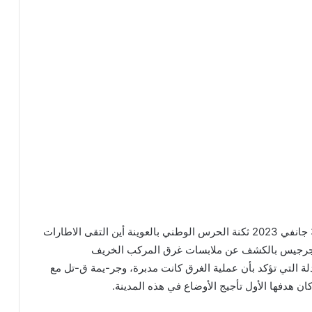
قال رئيس الدولة قيس سعيّد لدى زيارته يوم الثلاثاء 31 جانفي 2023 ثكنة الحرس الوطني بالعوينة أين التقى الاطارات
الي جرجيس بالكشف عن ملابسات غرق المركب الخريف
لة التي تؤكد بأن عملية الغرق كانت مدبرة، وجر-يمة ق-تل مع
ان هدفها الأول تأجيج الأوضاع في هذه المدينة.