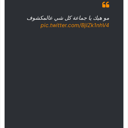
مو هيك يا جماعة كل شي عالمكشوف
pic.twitter.com/BjIZk1nhV4