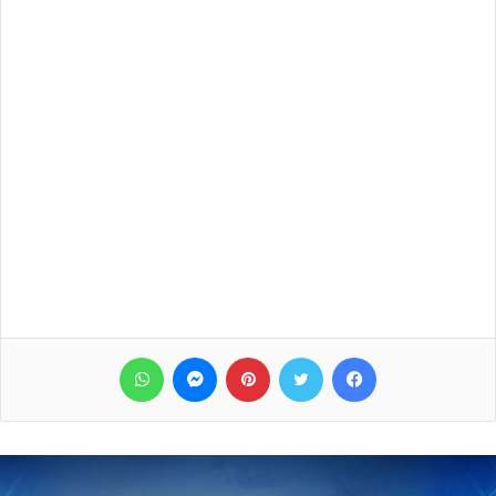
فيسبوك
تويتر
بينتيريست
ماسنجر
واتساب