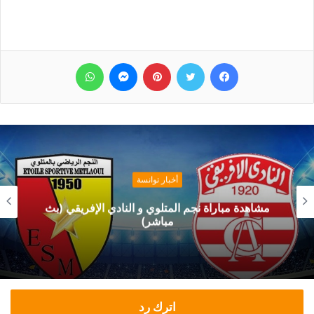
فيسبوك
تويتر
بينتيريست
ماسنجر
واتساب
أخبار توانسة
مشاهدة مباراة نجم المتلوي و النادي الإفريقي (بث
مباشر)
اترك رد